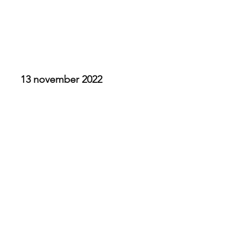
Klimzaal Bleau | Gent
Bleau Open Jeugd
13 november 2022